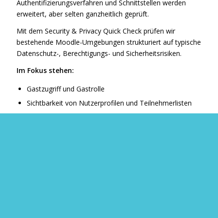
Authentifizierungsverfahren und Schnittstellen werden
erweitert, aber selten ganzheitlich geprüft.
Mit dem Security & Privacy Quick Check prüfen wir
bestehende Moodle-Umgebungen strukturiert auf typische
Datenschutz-, Berechtigungs- und Sicherheitsrisiken.
Im Fokus stehen:
Gastzugriff und Gastrolle
Sichtbarkeit von Nutzerprofilen und Teilnehmerlisten
Rollen- und Rechtekonzept
lokale Benutzerkonten und Sonderrollen
Authentifizierung und Benutzer-Synchronisation
relevante Serviceaufrufe und Webservices
Logging, Monitoring und Nachvollziehbarkeit
Sie erhalten eine kompakte Risikoeinschätzung, eine
priorisierte Maßnahmenliste und konkrete technische